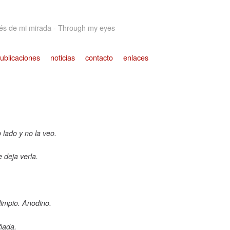
Jump to navigation
vés de mi mirada - Through my eyes
ublicaciones
noticias
contacto
enlaces
 lado y no la veo.
e deja verla.
 limpio. Anodino.
ñada.